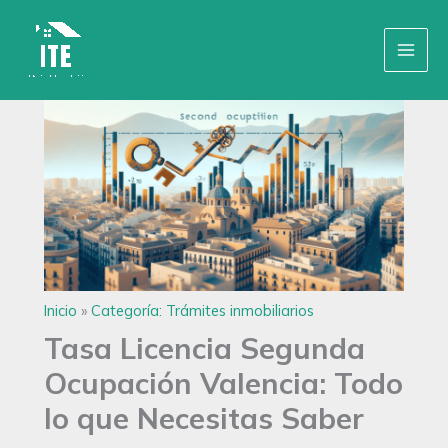
Ir
Inicio
»
Categoría: Trámites inmobiliarios
al
contenido
Inicio
»
Categoría: Trámites inmobiliarios
Tasa Licencia Segunda
Ocupación Valencia: Todo
lo que Necesitas Saber