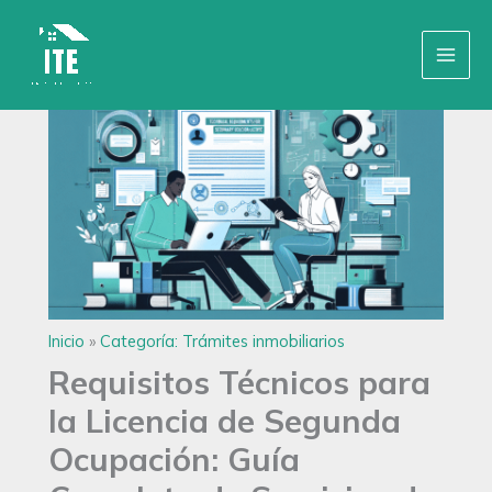
Ir
Inicio
»
Categoría: Trámites inmobiliarios
al
contenido
Inicio
»
Categoría: Trámites inmobiliarios
Requisitos Técnicos para
la Licencia de Segunda
Ocupación: Guía