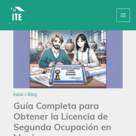
Ir
Inicio
»
Blog
al
contenido
Inicio
»
Blog
Guía Completa para
Obtener la Licencia de
Segunda Ocupación en