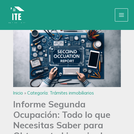
Ir
Inicio
»
Categoría: Trámites inmobiliarios
al
contenido
Inicio
»
Categoría: Trámites inmobiliarios
Informe Segunda
Ocupación: Todo lo que
Necesitas Saber para