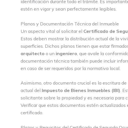
identificación durante todo el trámite. Es importan
estén en vigor y sean perfectamente legibles.
Planos y Documentación Técnica del Inmueble
Un aspecto vital al solicitar el
Certificado de Seg
Estos deben mostrar la distribución actual de la viv
superficies. Dichos planos tienen que estar firmad
arquitecto
o un
ingeniero
, que avale la conformida
documentación técnica también puede incluir informe
en caso de ser requeridos por la normativa local.
Asimismo, otro documento crucial es la escritura de
actual del
Impuesto de Bienes Inmuebles (IBI)
. E
solicitante sobre la propiedad y es necesaria para cu
Verificar que estos documentos estén actualizados e
certificado.
Plazos y Requisitos del Certificado de Segunda Oc