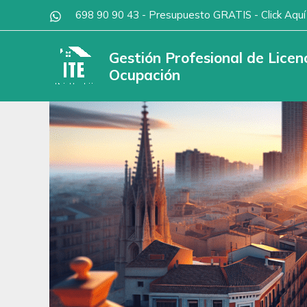
Ir
Inicio
»
Blog
»
Trámites inmobiliarios
698 90 90 43
-
Presupuesto GRATIS - Click Aquí
al
contenido
Gestión Profesional de Lice
Ocupación