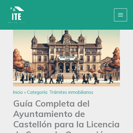
Ir
Inicio
»
Categoría: Trámites inmobiliarios
al
contenido
Inicio
»
Categoría: Trámites inmobiliarios
Guía Completa del
Ayuntamiento de
Castellón para la Licencia