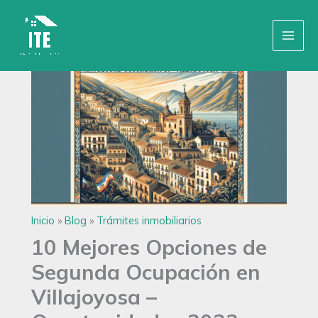
Ir
Inicio
»
Blog
»
Trámites inmobiliarios
al
contenido
Inicio
»
Blog
»
Trámites inmobiliarios
10 Mejores Opciones de
Segunda Ocupación en
Villajoyosa –